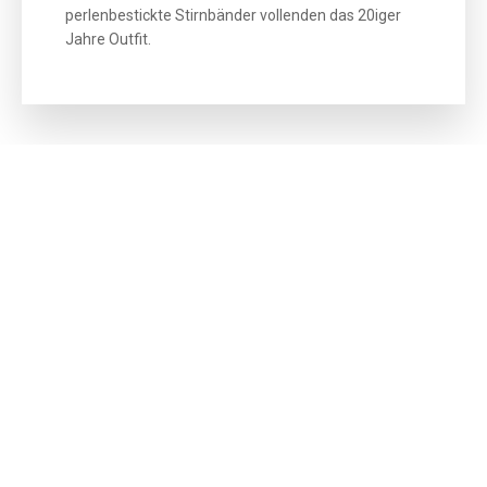
perlenbestickte Stirnbänder vollenden das 20iger
Jahre Outfit.
Was bei vielen Themen überladen wirkt, ist beim 20er
Look genau richtig: Turbane aus leuchtender Seide,
Stirnband aus Spitze mit Perlen bestickt und Seidenblüte.
Männer lieben den Panama, Ivy Cap und
Schiebermütze
.
HutUp Stirnbänder 20iger
HutUp Kopfbedeckungen 20iger 30iger
HutUp Seidenturbane 20iger Look