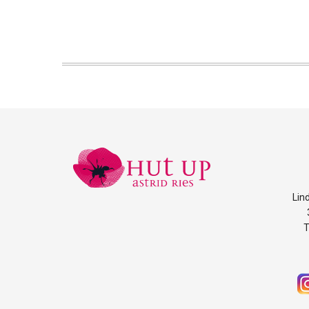
Lin
T