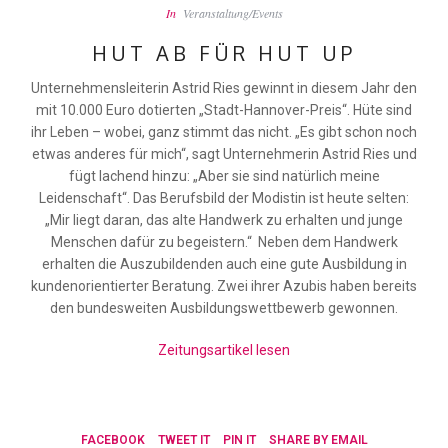
In
Veranstaltung/Events
HUT AB FÜR HUT UP
Unternehmensleiterin Astrid Ries gewinnt in diesem Jahr den
mit 10.000 Euro dotierten „Stadt-Hannover-Preis“. Hüte sind
ihr Leben – wobei, ganz stimmt das nicht. „Es gibt schon noch
etwas anderes für mich“, sagt Unternehmerin Astrid Ries und
fügt lachend hinzu: „Aber sie sind natürlich meine
Leidenschaft“. Das Berufsbild der Modistin ist heute selten:
„Mir liegt daran, das alte Handwerk zu erhalten und junge
Menschen dafür zu begeistern.“ Neben dem Handwerk
erhalten die Auszubildenden auch eine gute Ausbildung in
kundenorientierter Beratung. Zwei ihrer Azubis haben bereits
den bundesweiten Ausbildungswettbewerb gewonnen.
Zeitungsartikel lesen
FACEBOOK
TWEET IT
PIN IT
SHARE BY EMAIL